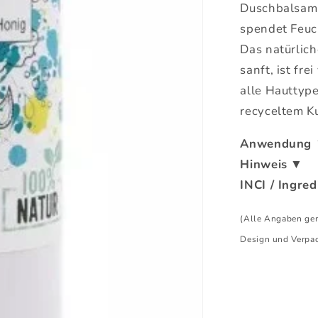
Duschbalsam 
spendet Feuc
Das natürlich
sanft, ist fr
alle Hauttyp
recyceltem Ku
Anwendung
Hinweis
▼
INCI / Ingred
(Alle Angaben gemä
Design und Verpa