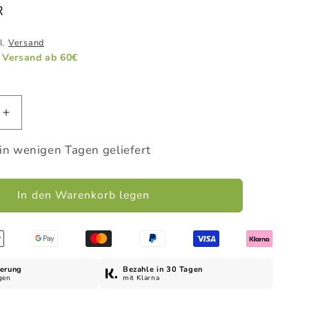
R
l.
Versand
Versand ab 60€
e
Erhöhe
die
Menge
 in wenigen Tagen geliefert
für
ajovita
Dusch
In den Warenkorb legen
Balm
Gelée
Royale
&amp;
Honig,
ferung
Bezahle in 30 Tagen
gen
mit Klarna
100
ml