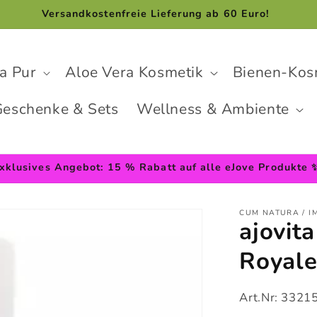
Versandkostenfreie Lieferung ab 60 Euro!
a Pur
Aloe Vera Kosmetik
Bienen-Kos
eschenke & Sets
Wellness & Ambiente
xklusives Angebot: 15 % Rabatt auf alle eJove Produkte 
CUM NATURA / I
ajovit
Royale
Art.Nr:
3321