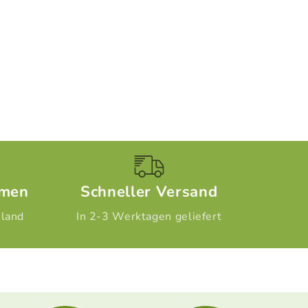
hmen
Schneller Versand
hland
In 2-3 Werktagen geliefert