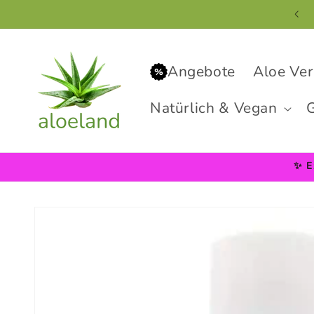
Direkt
zum
Inhalt
Angebote
Aloe Ver
Natürlich & Vegan
G
✨ E
Zu
Produktinformationen
springen