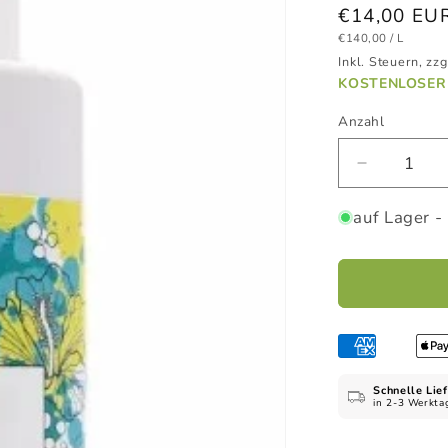
Normaler
€14,00 EU
GRUNDPREIS
PRO
Preis
€140,00
/
L
Inkl. Steuern, zzg
KOSTENLOSER 
Anzahl
Verringer
die
Menge
auf Lager -
für
ajovita
Dusch
Balm
Gelée
Royale
&amp;
Honig,
Schnelle Lie
in 2-3 Werkta
100
ml