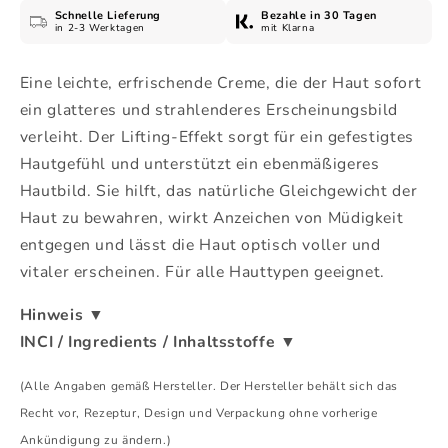
Schnelle Lieferung
Bezahle in 30 Tagen
Día
Día
in 2-3 Werktagen
mit Klarna
Noche
Noche
BIO,
BIO,
Eine leichte, erfrischende Creme, die der Haut sofort
50
50
ml
ml
ein glatteres und strahlenderes Erscheinungsbild
verleiht. Der Lifting-Effekt sorgt für ein gefestigtes
Hautgefühl und unterstützt ein ebenmäßigeres
Hautbild. Sie hilft, das natürliche Gleichgewicht der
Haut zu bewahren, wirkt Anzeichen von Müdigkeit
entgegen und lässt die Haut optisch voller und
vitaler erscheinen. Für alle Hauttypen geeignet.
Hinweis
▼
INCI / Ingredients / Inhaltsstoffe
▼
(Alle Angaben gemäß Hersteller. Der Hersteller behält sich das
Recht vor, Rezeptur, Design und Verpackung ohne vorherige
Ankündigung zu ändern.)