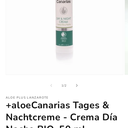
Medien
M
1
2
in
in
von
1
/
2
Modal
M
öffnen
ö
ALOE PLUS LANZAROTE
+aloeCanarias Tages &
Nachtcreme - Crema Día