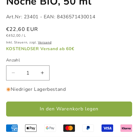
Noche BIO, 50 ml
Art.Nr:
23401
- EAN:
8436571430014
Normaler
€22,60 EUR
GRUNDPREIS
PRO
Preis
€452,00
/
L
Inkl. Steuern, zzgl.
Versand
KOSTENLOSER Versand ab 60€
Anzahl
Verringere
Erhöhe
die
die
Niedriger Lagerbestand
Menge
Menge
für
für
+aloeCanarias
+aloeCanarias
In den Warenkorb legen
Tages
Tages
&amp;
&amp;
Nachtcreme
Nachtcreme
-
-
Crema
Crema