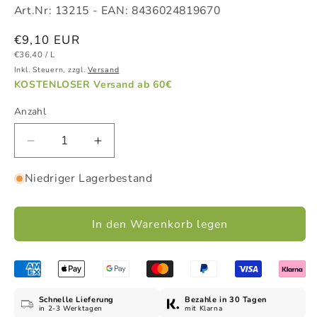
Art.Nr:
13215
- EAN:
8436024819670
Normaler
€9,10 EUR
GRUNDPREIS
PRO
Preis
€36,40
/
L
Inkl. Steuern, zzgl.
Versand
KOSTENLOSER Versand ab 60€
Anzahl
Verringere
Erhöhe
die
die
Niedriger Lagerbestand
Menge
Menge
für
für
COSMO
COSMO
In den Warenkorb legen
Dusch-
Dusch-
&amp;
&amp;
Badegel
Badegel
-
-
Gel
Gel
Schnelle Lieferung
Bezahle in 30 Tagen
Baño
Baño
in 2-3 Werktagen
mit Klarna