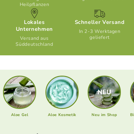
Heilpflanzen
Lokales
Schneller Versand
Unternehmen
In 2-3 Werktagen
geliefert
Versand aus
Süddeutschland
Aloe Gel
Aloe Kosmetik
Neu im Shop
B