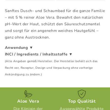
y
y
Ducha,
Ducha,
Sanftes Dusch- und Schaumbad für die ganze Familie
250
250
ml
ml
– mit 5 % reiner Aloe Vera. Bewahrt den natürlichen
pH-Wert der Haut, schützt den Säureschutzmantel
und sorgt für ein angenehm weiches Hautgefühl –
ganz ohne Austrocknen.
Anwendung
▼
INCI / Ingredients / Inhaltsstoffe
▼
(Alle Angaben gemäß Hersteller. Der Hersteller behält sich das
Recht vor, Rezeptur, Design und Verpackung ohne vorherige
Ankündigung zu ändern.)
Aloe Vera
Top Qualität
Die Königin der
Ausgewählte Produkte