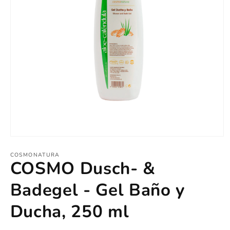
Medien
1
in
COSMONATURA
COSMO Dusch- &
Modal
öffnen
Badegel - Gel Baño y
Ducha, 250 ml